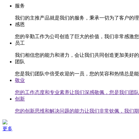
服务
我们的主推产品就是我们的服务，秉承一切为了客户的理
感恩
您的辛勤工作为公司创造了巨大的价值，我们非常感激您
员工
我们相信您的能力和潜力，会让我们共同创造更加美好的
团队
您是我们团队中倍受欢迎的一员，您的笑容和热情总是能
敬业
您的工作态度和专业素养让我们深感敬佩，您是我们团队
创新
您的创新思维和解决问题的能力让我们非常钦佩，我们期
更多