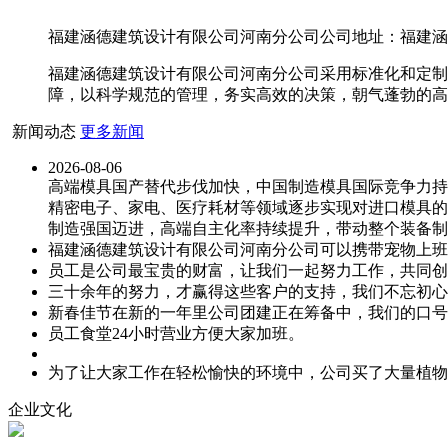
福建涵德建筑设计有限公司河南分公司公司地址：福建涵德建
福建涵德建筑设计有限公司河南分公司采用标准化和定制
障，以科学规范的管理，务实高效的决策，朝气蓬勃的高
新闻动态
更多新闻
2026-08-06
高端模具国产替代步伐加快，中国制造模具国际竞争力持
精密电子、家电、医疗耗材等领域逐步实现对进口模具的
制造强国迈进，高端自主化率持续提升，带动整个装备制
福建涵德建筑设计有限公司河南分公司可以携带宠物上班
员工是公司最宝贵的财富，让我们一起努力工作，共同创
三十余年的努力，才赢得这些客户的支持，我们不忘初心
新春佳节在新的一年里公司团建正在筹备中，我们的口号
员工食堂24小时营业方便大家加班。
为了让大家工作在轻松愉快的环境中，公司买了大量植物
企业文化